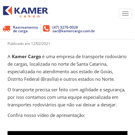
Você está em
Notícias
Custo x Benefício no transporte de cargas
Tog
CUSTO X BENEFÍCIO NO
navi
Rastreamento
(47) 3276-0026
TRANSPORTE DE CARGAS
de carga
sac@kamercargo.com.br
Publicado em 12/02/2021
A
Kamer Cargo
é uma empresa de transporte rodoviário
de cargas, localizada no norte de Santa Catarina,
especializada no atendimento aos estado de Goiás,
Distrito Federal (Brasília) e outros estados no Norte.
O transporte precisa ser feito com agilidade e segurança,
por isso contamos com uma equipe especializada em
transportes rodoviários que não vai deixar a desejar.
Confira nosso vídeo de apresentação: