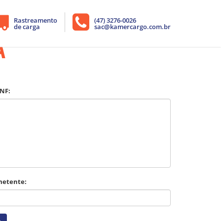
Rastreamento
(47) 3276-0026
de carga
sac@kamercargo.com.br
A
NF:
metente: