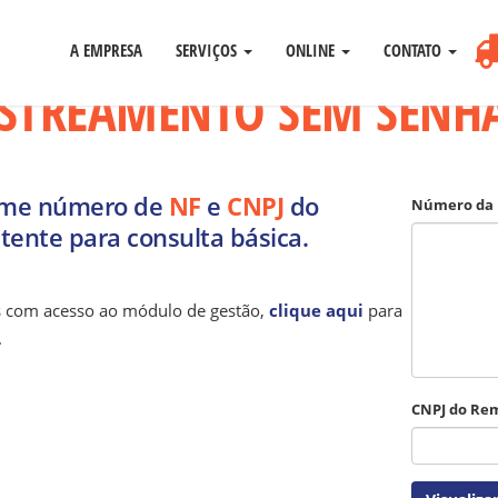
nha
A EMPRESA
SERVIÇOS
ONLINE
CONTATO
STREAMENTO SEM SENH
rme número de
NF
e
CNPJ
do
Número da 
ente para consulta básica.
s com acesso ao módulo de gestão,
clique aqui
para
.
CNPJ do Re