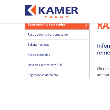
Você está em
Rastreamento sem senha
Rastreamento sem se
RA
Rastreamento sem senha
Rastreamento por remetente
Info
Solicitar coletas
remet
Áreas atendidas
Lista de clientes com TDE
Cliente
acessar
Segunda via do boleto